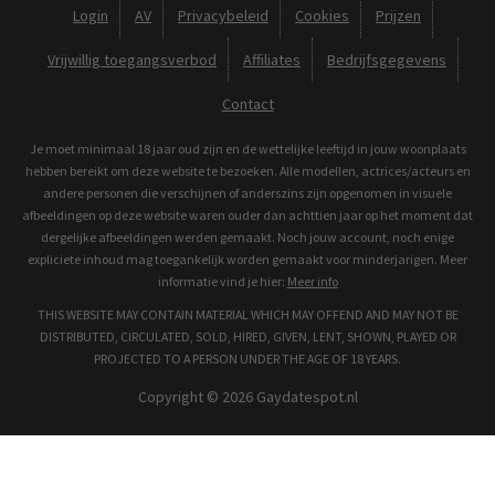
Login
AV
Privacybeleid
Cookies
Prijzen
Vrijwillig toegangsverbod
Affiliates
Bedrijfsgegevens
Contact
Je moet minimaal 18 jaar oud zijn en de wettelijke leeftijd in jouw woonplaats
hebben bereikt om deze website te bezoeken. Alle modellen, actrices/acteurs en
andere personen die verschijnen of anderszins zijn opgenomen in visuele
afbeeldingen op deze website waren ouder dan achttien jaar op het moment dat
dergelijke afbeeldingen werden gemaakt. Noch jouw account, noch enige
expliciete inhoud mag toegankelijk worden gemaakt voor minderjarigen. Meer
informatie vind je hier:
Meer info
THIS WEBSITE MAY CONTAIN MATERIAL WHICH MAY OFFEND AND MAY NOT BE
DISTRIBUTED, CIRCULATED, SOLD, HIRED, GIVEN, LENT, SHOWN, PLAYED OR
PROJECTED TO A PERSON UNDER THE AGE OF 18 YEARS.
Copyright © 2026 Gaydatespot.nl